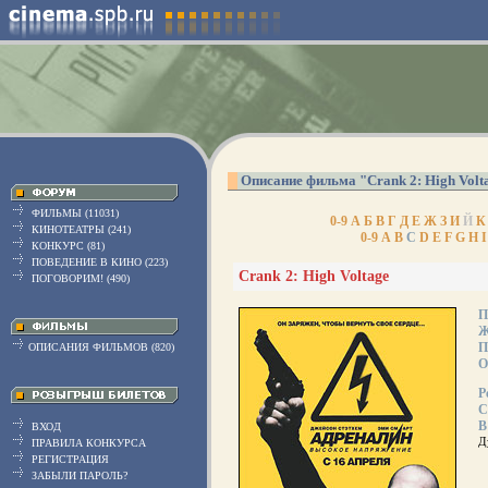
Описание фильма "Crank 2: High Volt
ФИЛЬМЫ (11031)
0-9
А
Б
В
Г
Д
Е
Ж
З
И
Й
К
КИНОТЕАТРЫ (241)
0-9
A
B
C
D
E
F
G
H
I
КОНКУРС (81)
ПОВЕДЕНИЕ В КИНО (223)
Crank 2: High Voltage
ПОГОВОРИМ! (490)
П
Ж
П
ОПИСАНИЯ ФИЛЬМОВ (820)
О
Р
С
В
ВХОД
Д
ПРАВИЛА КОНКУРСА
РЕГИСТРАЦИЯ
ЗАБЫЛИ ПАРОЛЬ?