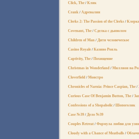
Click, The
Клик
/
Crank
Адреналин
/
Clerks 2: The Passion of the Clerks
Клерки
/
Covenant, The
Сделка с дьяволом
/
Children of Man
Дитя человеческое
/
Casino Royale
Казино Рояль
/
Captivity, The
Похищение
/
Christmas in Wonderland
Миллион на Ро
/
Cloverfield
Монстро
/
Chronicles of Narnia: Prince Caspian, The
/
Curious Case Of Benjamin Button, The
За
/
Confessions of a Shopaholic
Шопоголик
/
Case №39
Дело №39
/
Couples Retreat
Формула любви для узни
/
Cloudy with a Chance of Meatballs
Облачн
/