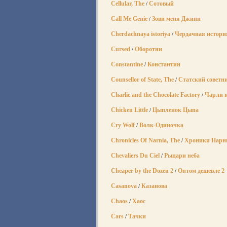
Cellular, The
Сотовый
/
Call Me Genie
Зови меня Джинн
/
Cherdachnaya istoriya
Чердачная истори
/
Cursed
Оборотни
/
Constantine
Константин
/
Counsellor of State, The
Статский советн
/
Charlie and the Chocolate Factory
Чарли 
/
Chicken Little
Цыпленок Цыпа
/
Cry Wolf
Волк-Одиночка
/
Chronicles Of Narnia, The
Хроники Нарни
/
Chevaliers Du Ciel
Рыцари неба
/
Cheaper by the Dozen 2
Оптом дешевле 2
/
Casanova
Казанова
/
Chaos
Хаос
/
Cars
Тачки
/