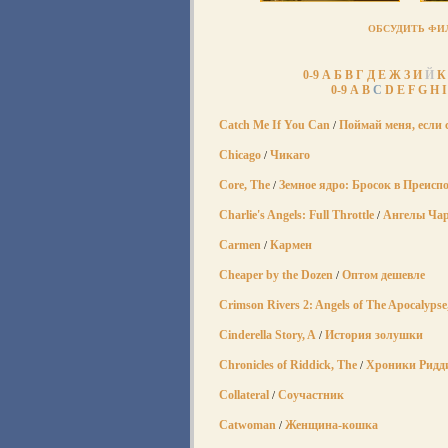
ОБСУДИТЬ ФИЛ
0-9
А
Б
В
Г
Д
Е
Ж
З
И
Й
К
0-9
A
B
C
D
E
F
G
H
I
Catch Me If You Can
Поймай меня, если
/
Chicago
Чикаго
/
Core, The
Земное ядро: Бросок в Преисп
/
Charlie's Angels: Full Throttle
Ангелы Чар
/
Carmen
Кармен
/
Cheaper by the Dozen
Оптом дешевле
/
Crimson Rivers 2: Angels of The Apocalypse
Cinderella Story, A
История золушки
/
Chronicles of Riddick, The
Хроники Ридд
/
Collateral
Соучастник
/
Catwoman
Женщина-кошка
/