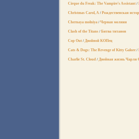
Cirque du Freak: The Vampire's Assistant
/
Christmas Carol, A
Рождественская исто
/
Chernaya molniya
Черная молния
/
Clash of the Titans
Битва титанов
/
Cop Out
Двойной КОПец
/
Cats & Dogs: The Revenge of Kitty Galore
/
Charlie St. Cloud
Двойная жизнь Чарли 
/