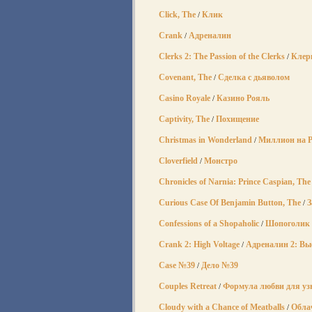
Click, The
Клик
/
Crank
Адреналин
/
Clerks 2: The Passion of the Clerks
Клер
/
Covenant, The
Сделка с дьяволом
/
Casino Royale
Казино Рояль
/
Captivity, The
Похищение
/
Christmas in Wonderland
Миллион на Р
/
Cloverfield
Монстро
/
Chronicles of Narnia: Prince Caspian, The
Curious Case Of Benjamin Button, The
З
/
Confessions of a Shopaholic
Шопоголик
/
Crank 2: High Voltage
Адреналин 2: Вы
/
Case №39
Дело №39
/
Couples Retreat
Формула любви для уз
/
Cloudy with a Chance of Meatballs
Обла
/