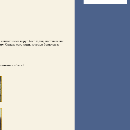
л неизлечимый вирус бесплодия, поставивший
му. Однако есть люди, которые борются за
стниками coбытий.