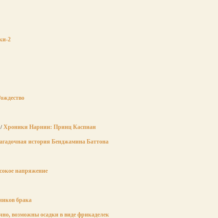
ки-2
ождество
Хроники Нарнии: Принц Каспиан
/
агадочная история Бенджамина Баттона
сокое напряжение
ников брака
чно, возможны осадки в виде фрикаделек