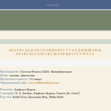
Карта сайта
0-9
А
Б
В
Г
Д
Е
Ж
З
И
Й
К
Л
М
Н
О
П
Р
С
Т
У
Ф
Х
Ц
Ч
Ш
Щ
Э
Ю
Я
0-9
A
B
C
D
E
F
G
H
I
J
K
L
M
N
O
P
Q
R
S
T
U
V
W
X
Y
Z
Производство:
Universal Pictures (США / Великобритания)
Жанр:
триллер / фантастика
Продолжительность:
112 минут
Официальный сайт:
www.childrenofmen.net/
Режиссёр:
Альфонсо Куарон
Сценарий:
П. Д. Джеймс, Альфонсо Куарон, Тимоти Дж. Секс
В ролях:
Клайв Оуэн, Джуллиана Мур, Майкл Кейн