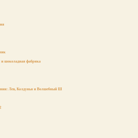
рия
ник
 и шоколадная фабрика
нии: Лев, Колдунья и Волшебный Ш
2