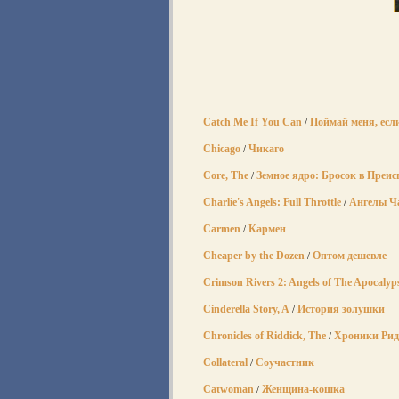
Catch Me If You Can
Поймай меня, есл
/
Chicago
Чикаго
/
Core, The
Земное ядро: Бросок в Преи
/
Charlie's Angels: Full Throttle
Ангелы Ча
/
Carmen
Кармен
/
Cheaper by the Dozen
Оптом дешевле
/
Crimson Rivers 2: Angels of The Apocalyp
Cinderella Story, A
История золушки
/
Chronicles of Riddick, The
Хроники Рид
/
Collateral
Соучастник
/
Catwoman
Женщина-кошка
/