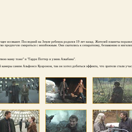
ущее иссякают. Последний на Земле ребенок родился 19 лет назад. Жителей планеты порази
во предпочло смириться с неизбежным. Они скатились к сепаратизму, беззаконию и нигилиз
твою маму тоже" и "Гарри Поттер и узник Азкабана".
й камеры самим Альфонсо Куароном, так он хотел добиться эффекта, что зрители стали уча