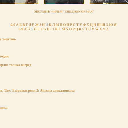
ОБСУДИТЬ ФИЛЬМ "CHILDREN OF MAN"
0-9
А
Б
В
Г
Д
Е
Ж
З
И
Й
К
Л
М
Н
О
П
Р
С
Т
У
Ф
Х
Ц
Ч
Ш
Щ
Э
Ю
Я
0-9
A
B
C
D
E
F
G
H
I
J
K
L
M
N
O
P
Q
R
S
T
U
V
W
X
Y
Z
и сможешь
сподню
рли: только вперед
se, The
Багровые реки 2: Ангелы апокалипсиса
/
дика