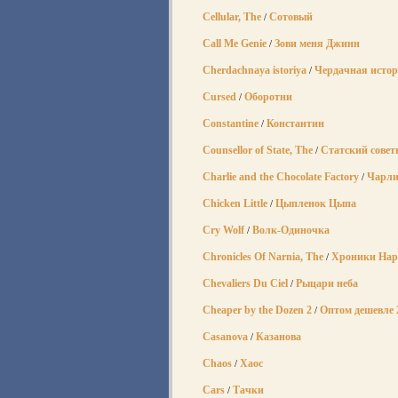
Cellular, The
Сотовый
/
Call Me Genie
Зови меня Джинн
/
Cherdachnaya istoriya
Чердачная исто
/
Cursed
Оборотни
/
Constantine
Константин
/
Counsellor of State, The
Статский совет
/
Charlie and the Chocolate Factory
Чарли
/
Chicken Little
Цыпленок Цыпа
/
Cry Wolf
Волк-Одиночка
/
Chronicles Of Narnia, The
Хроники Нар
/
Chevaliers Du Ciel
Рыцари неба
/
Cheaper by the Dozen 2
Оптом дешевле 
/
Casanova
Казанова
/
Chaos
Хаос
/
Cars
Тачки
/