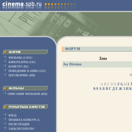
ФОРУМ
ФИЛЬМЫ (11031)
Тема
КИНОТЕАТРЫ (241)
Joy Division
КОНКУРС (81)
ПОВЕДЕНИЕ В КИНО (223)
[
ПОГОВОРИМ! (490)
A B C D E
F
G
H
I
0-9
А
Б
В
Г
Д
Е
Ж
З
И
К
ОПИСАНИЯ ФИЛЬМОВ (820)
ВХОД
ПРАВИЛА КОНКУРСА
РЕГИСТРАЦИЯ
ЗАБЫЛИ ПАРОЛЬ?